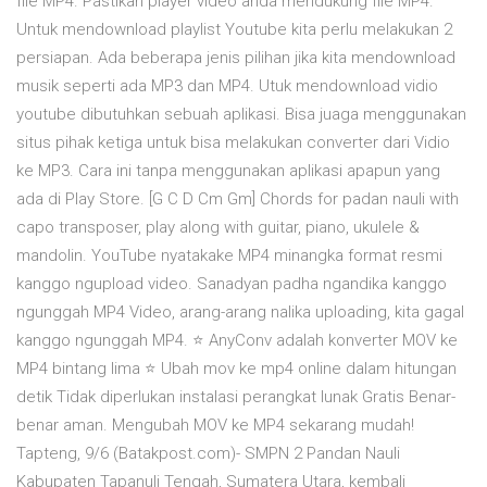
file MP4. Pastikan player video anda mendukung file MP4.
Untuk mendownload playlist Youtube kita perlu melakukan 2
persiapan. Ada beberapa jenis pilihan jika kita mendownload
musik seperti ada MP3 dan MP4. Utuk mendownload vidio
youtube dibutuhkan sebuah aplikasi. Bisa juaga menggunakan
situs pihak ketiga untuk bisa melakukan converter dari Vidio
ke MP3. Cara ini tanpa menggunakan aplikasi apapun yang
ada di Play Store. [G C D Cm Gm] Chords for padan nauli with
capo transposer, play along with guitar, piano, ukulele &
mandolin. YouTube nyatakake MP4 minangka format resmi
kanggo ngupload video. Sanadyan padha ngandika kanggo
ngunggah MP4 Video, arang-arang nalika uploading, kita gagal
kanggo ngunggah MP4. ⭐ AnyConv adalah konverter MOV ke
MP4 bintang lima ⭐ Ubah mov ke mp4 online dalam hitungan
detik Tidak diperlukan instalasi perangkat lunak Gratis Benar-
benar aman. Mengubah MOV ke MP4 sekarang mudah!
Tapteng, 9/6 (Batakpost.com)- SMPN 2 Pandan Nauli
Kabupaten Tapanuli Tengah, Sumatera Utara, kembali