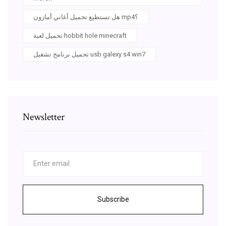
هل تستطيع تحميل أغاني أمازون mp4؟
تحميل لعبة hobbit hole minecraft
تحميل برنامج تشغيل usb galexy s4 win7
Newsletter
Subscribe