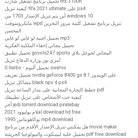
تحميل برنامج تشغيل شارب mx 3100n
كيفية تنزيل fifa 2021 ultimate على ps4
أين يتم تنزيل الإصدار 1703 من windows 10
مايكروسوفت wpd تنزيل برنامج تشغيل كلمة مرور التخزين
المحسن
تحميل اغنية لو غايي لو غايي mp3
تحميل مجاني إخفاء الملكية الفكرية
تحميل تطبيق govols247 sports المجاني لجوجل بلاي
أمزي بوز وزارة الدفاع تنزيل
G herbo - تحميل ألبوم swervo
تحميل تعريف nvidia geforce 8400 gs على الويندوز 8.1
مشاكل تنزيل black ops 4 ps4
خطط النجارة المجانية على مدار الساعة تنزيل pdf
كيفية حث الأشخاص على تنزيل تطبيقك
آخر jedi torrent download piratebay
افلام بوليوود 2021 download hd free
بوكاهونتاس 1995 mp4 download
هل يمكنني تنزيل الإصدار الأقدم من برنامج movie maker
تحميل خلية ليبينكوت والبيولوجيا الجزيئية pdf free download