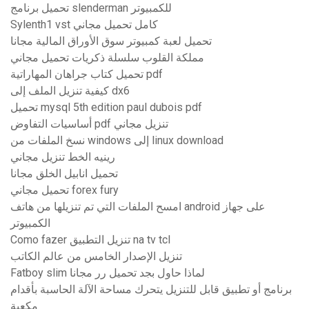
تحميل برنامج slenderman للكمبيوتر
Sylenth1 vst كامل تحميل مجاني
تحميل لعبة كمبيوتر سوق الأوراق المالية مجانا
مملكة القلوب سلسلة ذكريات تحميل مجاني
تحميل كتاب جراهان المهاراتية pdf
كيفية تنزيل الملف إلى dx6
تحميل mysql 5th edition paul dubois pdf
أساسيات التفاوض pdf تنزيل مجاني
نسخ الملفات من windows إلى linux download
رينيه الخط تنزيل مجاني
تحميل انابيل الخلق مجانا
تحميل مجاني forex fury
امسح الملفات التي تم تنزيلها من هاتف android على جهاز
الكمبيوتر
Como fazer تنزيل التطبيق na tv tcl
تنزيل الإصدار الخامس من عالم الكاتب
Fatboy slim لماذا حاول بجد تحميل رر مجانا
برنامج أو تطبيق قابل للتنزيل يتحرك مساحة الآلة الحاسبة بأقدام
مكعبة