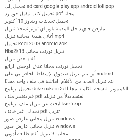
تحميل إلى sd card google play app android lollipop
تحميل كتب نيفيل جودارد pdf مجانا
تحميل تحديثات ويندوز 10 أكتوبر
مارفن جاي داخل المدينة بلوز اي تيونز نسخة تنزيل
أغاني هندية مجانية تنزيل mp4
تحميل kodi 2018 android apk
Nba2k18 تنزيل تورنت مجاني
بعض تنزيل pdf
تحميل تورنت مجانا عناق الوحش الرائع
أين يتم تنزيل صندوق الإسقاط الخاص بي على android
يتم تنزيل العديد من الأفلام العائلية في ملف واحد مجانًا
تحميل برنامج duke nukem 3d للكمبيوتر النسخة الكاملة مجانا
قم بتغيير ملف pdf لفتحه بدلاً من تنزيله
ابحث عن تنزيل ملف برنامج tsre5.zip.
تجد لي غير خائف pdf تنزيل
تنزيل مجاني عارض صور windows
تنزيل مجاني عارض صور windows
طابعة أدوبي pdf مجانية 9 تنزيل