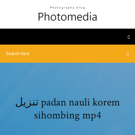
تنزيل padan nauli korem
sihombing mp4