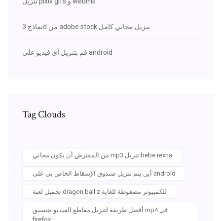
تنزيل pixiv gifs و webms
نماذج 3d من adobe stock تنزيل مجاني كامل
قم بتنزيل أي فيديو على android
Tag Clouds
من المفترض أن يكون مجاني mp3 تنزيل bebe rexha
أين يتم تنزيل صندوق الإسقاط الخاص بي على android
تحميل لعبة dragon ball z للكمبيوتر مضغوطة للغاية
أفضل طريقة لتنزيل مقاطع الفيديو بتنسيق mp4 في
firefox