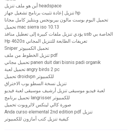
أين هو ملف تنزيل headspace
تنزيل إعادة تثبيت برنامج تشغيل جهاز hp
تحميل البوم بوست مالون بيربونجس وبنتليز كامل مجانا
تحميل mac sierra iso 10.13
يؤدي تنزيل ملفات كبيرة إلى تعطيل منافذ usb الخاصة بي
Hp 4620s تعريفات الطابعة للتنزيل المجاني
Sniper تحميل الكمبيوتر
تنزيل الخطوط من ملف pdf
تحميل مجاني panen duit dari bisnis padi organik
تحميل لعبة angry birds 2 pc
تحميل droidvpn للكمبيوتر
تنزيل نسخة السطو بوب الاختراق
لعبة فيديو موسيقى تنزيل أرشيف موسيقى لعبة فيديو
تحميل برنامج langrisser للكمبيوتر
صورة كالي لينكس لالروبوت تحميل
Anda curso elemental 2nd edition pdf تنزيل
كيفية تنزيل كتب أمازون للكمبيوتر