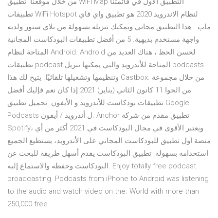
من خلال موقعنا. تطبيق WiFi Map التطبيق الاول في قائمتنا
تطبيقات WiFi Hotspot لنظام الاندرويد 2020 هو تطبيق واي فاي
ماب . هذا التطبيق مجاني ويمكنك تنزيله بسهولة من بلاي ستور ولديه
واجهة مستخدم بديهية. 5 من أفضل تطبيقات البودكاست المجانية
المتاحة لنظام Android. Android لحسن الحظ ، هناك العديد من
تطبيقات podcast المتاحة للأندرويد والتي يمكنها تنزيل podcasts
وتنظيمها وتشغيلها تلقائيًا. يتيح لك هذا Castbox. من خلال مجموعة
من الجوا 11 كانون الثاني (يناير) 2021 إذا كان نعم فإليك أفضل
تطبيقات بودكاست للأندرويد و الأيفون. تحميل تطبيق Google
Podcasts ل أندرويد / أيفون. Anchor تطبيق مقدم من شركة
Spotify، ويعتبر الأقوى في مجال البودكاست في 2021 أكثر من أي
منصة أول تطبيق للبودكاست المجاني على الأندرويد، يستطيع الجميع
استخدامه بسهولة. تطبيق البودكاست يقدم أسهل طريقة للبحث عن
البودكاست وحفظه والاستماع إليه. Enjoy totally free podcast
broadcasting. Podcasts from iPhone to Android was listening
to the audio and watch video on the. World with more than
250,000 free