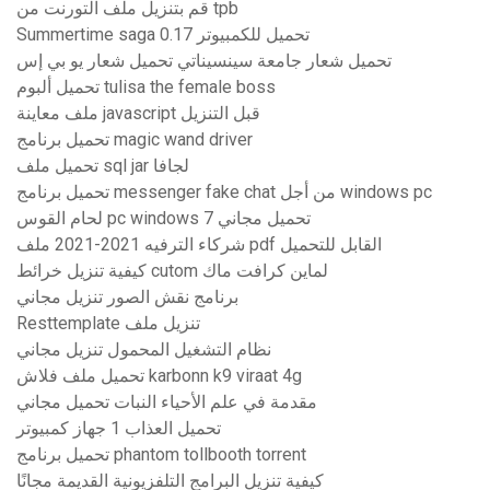
قم بتنزيل ملف التورنت من tpb
Summertime saga 0.17 تحميل للكمبيوتر
تحميل شعار جامعة سينسيناتي تحميل شعار يو بي إس
تحميل ألبوم tulisa the female boss
ملف معاينة javascript قبل التنزيل
تحميل برنامج magic wand driver
تحميل ملف sql jar لجافا
تحميل برنامج messenger fake chat من أجل windows pc
لحام القوس pc windows 7 تحميل مجاني
شركاء الترفيه 2021-2021 ملف pdf القابل للتحميل
كيفية تنزيل خرائط cutom لماين كرافت ماك
برنامج نقش الصور تنزيل مجاني
Resttemplate تنزيل ملف
نظام التشغيل المحمول تنزيل مجاني
تحميل ملف فلاش karbonn k9 viraat 4g
مقدمة في علم الأحياء النبات تحميل مجاني
تحميل العذاب 1 جهاز كمبيوتر
تحميل برنامج phantom tollbooth torrent
كيفية تنزيل البرامج التلفزيونية القديمة مجانًا