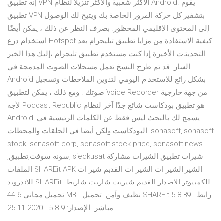
إنه تطبيق VPN الأكثر شعبية والأكثر تنزيلًا لنظام Android. يقوم
تطبيق VPN بتشفير كل حركة المرور الخاصة بك ويتيح لك الوصول
إلى المحتوى الإقليمي المحظور. بصرف النظر عن ذلك ، يمكن أيضًا
استخدام درع Hotspot كيفية الاستفادة من مزايا تطبيق تيليجرام بعد
التحديثات الأخيرة إذا كنت مستخدم تطبيق تليجرام ،إليك هذا الخبر
السار. قد تم طرح النسخ تعمل مسجلات الصوت المدمجة في
Android بشكل رائع للاستخدام اليومي لتدوين الملاحظات وتسجيل
صوتك . ومع ذلك ، يمكن لتطبيق Voice Recorder من جهة خارجية
لأجه Podcast Republic هو تطبيق بودكاست شائع جدًا آخر لنظام
Android. يسمح لك بالبحث ليس فقط عن الكلمات الرئيسية في
البودكاست ولكن أيضا في الحلقات والمحطات. sonasoft, sonasoft
stock, sonasoft corp, sonasoft stock price, sonasoft news
,سونه سوفت,تطبيق, siedkusat شيرات تطبيق الشيرات مشاركة
الملفات SHAREit APK الشير الشير ات الشير ات القديم شير ات
للاندرويد SHAREit للكمبيوتر الاصدار القديم شيريت شاريت شاريط.
تحميل مجاني 44.6 MB - نظيف وآمن. تحميل SHAREit 5.8.89 - رابط
مباشر. الإصدار: 5.8.9 - 2020-11-25.