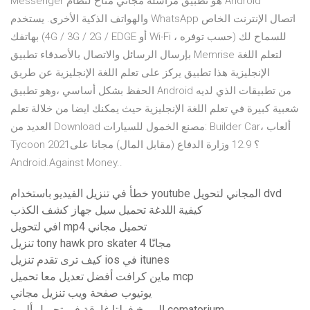
Messenger هو تطبيق مراسلة مجاني متاح لنظام Android
والهواتف الذكية الأخرى. يستخدم WhatsApp اتصال الإنترنت الخاص
بهاتفك (4G / 3G / 2G / EDGE أو Wi-Fi ، حسب توفره) للسماح لك
بإرسال الرسائل والاتصال بالأصدقاء تطبيق Memrise لتعلم اللغة
الإنجليزية هذا تطبيق يركز على تعلم اللغة الإنجليزية عن طريق
الحفظ بشكل أساسي ،وهو تطبيق Android من تطبيقات الذي لديه
شعبية كبيرة في تعلم اللغة الإنجليزية حيث يمكنك ايضا من خلالة تعلم
العديد من Download مصنع الخمول للسيارات: Builder Car، ألعاب
Tycoon 2021؟ 12.9 وزارة الدفاع (مقابل المال) مجانا على
Android.Against Money..
خطأ في تنزيل الفيديو باستخدام youtube المجاني لتحويل dvd
كيفية اللدغة تحميل سيل جهاز كشف الكذب
افي لتحويل mp4 تحميل مجاني
تنزيل tony hawk pro skater 4 مجانًا
كيف ترى تقدم تنزيل ios في itunes
ماين كرافت أفضل تعديل معا تحميل mcp
يوتيوب صفحة ويب تنزيل مجاني
المريخ فولتا غارقة في تحميل ألبوم comatorium