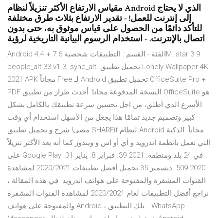
مقياس الارتفاع الأكثر تنزيلاً لنظام Android الذي لا يحتاج
إلى إنترنت للعمل! - تقدير الارتفاع بثلاث طرق مختلفة
للتأكد دائمًا من الحصول على قياس موثوق به، حتى بدون
اتصال بالإنترنت. - استخدام الرسوم البيانية التاريخية لرؤية
Android 4.4 + الفئة - القسم : التطبيقات شخصية 7.6M. star 3.9
people_alt 33 v1.3. sync_alt. تحميل تطبيق Lonely Wallpaper 4K
2021 APK مجاناً Free لـ Android تحميل تطبيق OfficeSuite Pro +
PDF النسخة المدفوعة مجانا: أحدث طراز من تطبيق OfficeSuite هو
الأسرع الذي أطلق، من اجل تحسين سرعة تطبيقك بالكامل بشكل
كبير وتصميم جديد تمامًا هذا يجعل من الأسهل استخدام أي وقت
مضى! شرح و تحميل تطبيق SHAREit لنظام Android مجاناً. الذكية
التي تعمل بأنظمة أندرويد و أي أو اس و ويندوز كما أنه يعد الأكثر تنزيلاً
على Google Play في 24 بلد ومنطقة. 2021 39. فبراير 8. يناير 31.
2020 509. ديسمبر 35 تحميل أفضل تطبيقات 2020/2021 لمشاهدة
القنوات المشفرة والمفتوحة على هواتف اندرويد. في هذه المقالة ،
نراجع أفضل التطبيقات لعام 2020/2021 لمشاهدة القنوات المشفرة
والمفتوحة على هواتف Android ، تلك التطبيق… WhatsApp