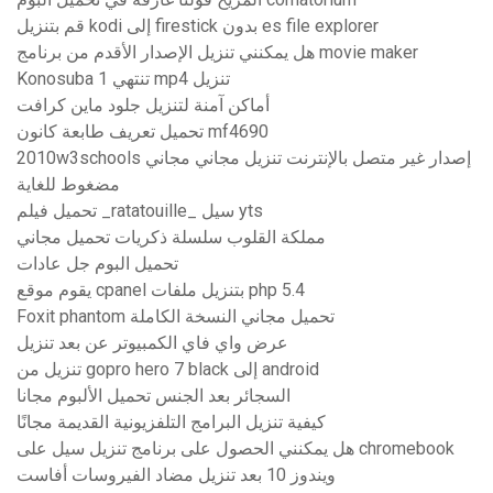
قم بتنزيل kodi إلى firestick بدون es file explorer
هل يمكنني تنزيل الإصدار الأقدم من برنامج movie maker
Konosuba تنتهي 1 mp4 تنزيل
أماكن آمنة لتنزيل جلود ماين كرافت
تحميل تعريف طابعة كانون mf4690
2010w3schools إصدار غير متصل بالإنترنت تنزيل مجاني مجاني
مضغوط للغاية
تحميل فيلم _ratatouille_ سيل yts
مملكة القلوب سلسلة ذكريات تحميل مجاني
تحميل البوم جل عادات
يقوم موقع cpanel بتنزيل ملفات php 5.4
Foxit phantom تحميل مجاني النسخة الكاملة
عرض واي فاي الكمبيوتر عن بعد تنزيل
تنزيل من gopro hero 7 black إلى android
السجائر بعد الجنس تحميل الألبوم مجانا
كيفية تنزيل البرامج التلفزيونية القديمة مجانًا
هل يمكنني الحصول على برنامج تنزيل سيل على chromebook
ويندوز 10 بعد تنزيل مضاد الفيروسات أفاست