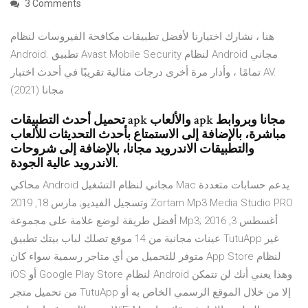
3 Comments
هنا ، نشارك اختيارنا لأفضل تطبيقات مكافحة الفيروسات لنظام
Android. تطبيق Avast Mobile Security لنظام Android مجاني
تمامًا ، وأدار مرة أخرى درجات مثالية تقريبًا في أحدث اختبار AV.
(2021) مجانا
تحميل أحدث التطبيقات apk والألعاب apk مجانا وبروابط
مباشرة، بالإضافة إلى الاستمتاع بأحدث التحديثات للألعاب
والتطبيقات الاندرويد مجانا، بالإضافة إلى شروحات
الاندرويد عالية الجودة.
محاكي Android مجاني لنظام التشغيل Mac يدعم حسابات متعددة
وتسجيل الفيديو; مارس 18, 2019 Zortam Mp3 Media Studio PRO
أفضل طريقة لوضع علامة على مجموعة Mp3; أغسطس 3, 2016
عينات مجانية من 14 موقع تصلك لباب بيتك تطبيق TutuApp غير
متوفر للتحميل من أي متاجر رسمية سواء كان App Store لنظام
iOS أو Google Play Store لنظام Android وهذا يعني أنك لن تتمكن
من تحميل متجر TutuApp إلا من خلال الموقع الرسمي الخاص به أو