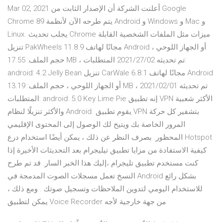
Mar 02, 2021 أعلنت الشركة أن الإصدار الثابت من Google
Chrome 89 يتم طرحه الآن لأنظمة Android و Windows و Mac و
Linux. يجلب تحديث Chrome ميزات مثل الملفات الشخصية القابلة
تنزيل PakWheels 11.8.9 مجانًا لهاتف Android أو الجهاز اللوحي ،
حجم الملف: 17.55 MB ، تم تحديثه 2021/27/02 المتطلبات:
android: 4.2 Jelly Bean تنزيل CarWale 6.8.1 مجانًا لهاتف Android
أو الجهاز اللوحي ، حجم الملف: 13.19 MB ، تم تحديثه 2021/02/01
المتطلبات: android: 5.0 Key Lime Pie إنه تطبيق VPN الأكثر شعبية
والأكثر تنزيلًا لنظام Android. يقوم تطبيق VPN بتشفير كل حركة
المرور الخاصة بك ويتيح لك الوصول إلى المحتوى الإقليمي
المحظور. بصرف النظر عن ذلك ، يمكن أيضًا استخدام درع Hotspot
كيفية الاستفادة من مزايا تطبيق تيليجرام بعد التحديثات الأخيرة إذا
كنت مستخدم تطبيق تليجرام ،إليك هذا الخبر السار. قد تم طرح
النسخ تعمل مسجلات الصوت المدمجة في Android بشكل رائع
للاستخدام اليومي لتدوين الملاحظات وتسجيل صوتك . ومع ذلك ،
يمكن لتطبيق Voice Recorder من جهة خارجية لأجه