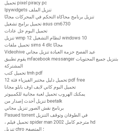
تحميل pixel piracy pc
Ipywidgets تنزيل الملف
تنزيل برنامج محاكاة التحكم في المحركات مجانًا
تحميل برامج تشغيل asus cm6730
تحميل البوم جل عادات
تنزيل wmp 12 لنظام التشغيل windows 10
تحميل ملفات sims 4 dlc مجانًا
Videohive عيد الفصح حزمة العبادة تنزيل مجاني
يقوم تطبيق mfacebook messanger بتنزيل جميع المحتويات
المشتركة
تحميل كتب tmh pdf
تحميل دليل مختبر الفيزياء فئة 12 pdf free
تحميل البوم كاني لايف اوف بابلو مجانا
يمكنك الهروب تحميل لعبة مجانية للكمبيوتر
تنزيل أحدث إصدار من beetalk
برنامج نقش الصور تنزيل مجاني
Pasued torrent في الطوفان وتوقف التنزيل
، تحميل فيلم spider man 2002 مترجم كامل hd
تنزيل chro ؛ المتصفح