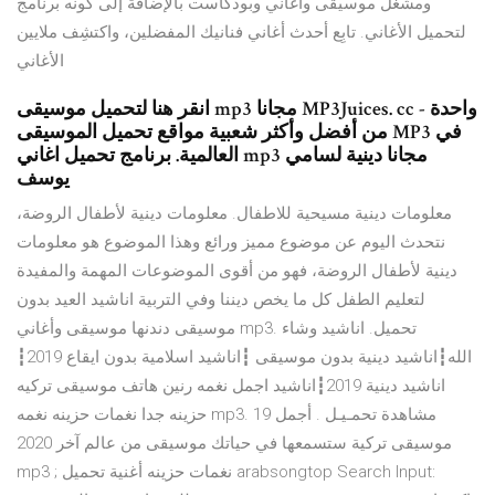
ومشغل موسيقى وأغاني وبودكاست بالإضافة إلى كونه برنامج
لتحميل الأغاني. تابِع أحدث أغاني فنانيك المفضلين، واكتشِف ملايين
الأغاني
انقر هنا لتحميل موسيقى mp3 مجانا MP3Juices. cc - واحدة
من أفضل وأكثر شعبية مواقع تحميل الموسيقى MP3 في
العالمية. برنامج تحميل اغاني mp3 مجانا دينية لسامي
يوسف
معلومات دينية مسيحية للاطفال. معلومات دينية لأطفال الروضة،
نتحدث اليوم عن موضوع مميز ورائع وهذا الموضوع هو معلومات
دينية لأطفال الروضة، فهو من أقوى الموضوعات المهمة والمفيدة
لتعليم الطفل كل ما يخص ديننا وفي التربية اناشيد العيد بدون
موسيقى دندنها موسيقى وأغاني mp3. تحميل. اناشيد وشاء
الله┇اناشيد دينية بدون موسيقى ┇اناشيد اسلامية بدون ايقاع 2019┇
اناشيد دينية 2019┇اناشيد اجمل نغمه رنين هاتف موسيقى تركيه
حزينه جدا نغمات حزينه نغمه mp3. مشاهدة تحمـيـل . أجمل 19
موسيقى تركية ستسمعها في حياتك موسيقى من عالم آخر 2020
mp3 ; نغمات حزينه أغنية تحميل arabsongtop Search Input: