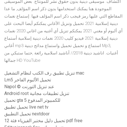
اكتشاف. موسيقى دينية بدون حقوق نشر للمونتاج. بعض الموسيقى
الموجودة هنا يمكنك استخدامها بدون ذكر اسم المؤلف, ما عدا
المقاطع التي عليها رمز فيجب ذكر اسم المؤلف فيها. إستماع نغمات
دينية إسلامية 2021 تحميل وتنزيل الأغاني يمكنكم أيضا البحث على
أي ألبوم أو مغني 2021 يمكنكم تنزيل أي أغنيه من اغاني 2020 نغمات
دينية إسلامية 2021 فيديو كليب 2020 نغمات دينية إسلامية أستماع
أغاني mp3 استماع و تحميل تحميل واستماع مدائح دينية Mp3,
أغنيات. اناشيد دينية 2018// أناشيد اسلامية رائعة ,حتما ستبكي من
جمالها HD YouTube
تنزيل تطبيق رف الكتب لنظام التشغيل mac
Lm5 تحميل الألبوم الفاخر
Napol © عند تنزيل التورنت
Android root تنزيل تطبيقات مجانية
تحميل gta 5 للكمبيوتر المدفوع
تحميل تطبيق live net tv
تحميل التطبيق nextdoor
تحميل دليل مختبر الفيزياء فئة 12 pdf free