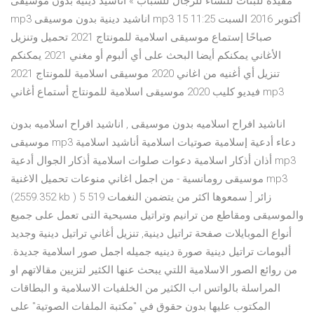
مفيدة للبنات للنساء للرجال للشباب » اناشيد دينية بدون موسيقى
mp3 اناشيد دينية بدون موسيقى mp3 15 أكتوبر 2016 السبت 11:25
صباحًا إستماع موسيقى اسلامية للمونتاج 2021 تحميل وتنزيل
الأغاني يمكنكم أيضا البحث على أي ألبوم أو مغني 2021 يمكنكم
تنزيل أي أغنيه من اغاني 2020 موسيقى اسلامية للمونتاج 2021
فيديو كليب 2020 موسيقى اسلامية للمونتاج أستماع أغاني mp3
اناشيد افراح اسلاميه بدون موسيقى , اناشيد افراح اسلاميه بدون
موسيقى mp3 دعاء أدعية إسلامية صوتيات اسلامية أناشيد اسلامية
أذان أذكار اسلامية دعوات صلوات اسلامية أذكار الجوال أدعية mp3
موسيقى رومانسية - من اجمل اغاني منوعات تحميل الاغنية mp3
(2559.352 kb ) 5 519 زائر [ سمعوها اكثر من يتضمن النغمات
والموسيقى ومقاطع من ترانيم وتراتيل مسيحية التى تعمل على جميع
أنواع الموبايلات صفحة تراتيل دينية, تنزيل أغاني تراتيل دينية وجديد
ألبومات تراتيل دينية صورة دينيه جميله اجمل صور اسلامية جديدة.
من روائع الصور الاسلامية اللتي يبحث عنها الكثير لتزيين مقالاتهم او
المراسلة بالواتس اب الكثير من الخلفيات الاسلامية و البطاقات
المكتوب عليها بدون حقوق في "مكتبة الملفات الصوتية" على