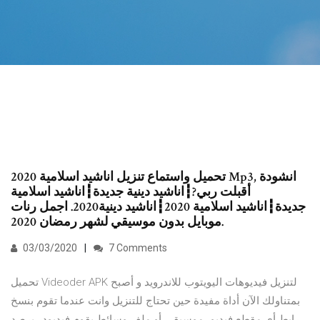
تحميل واستماع تنزيل اناشيد اسلامية 2020 Mp3, انشودة
أقبلت ربي?┇اناشيد دينية جديدة┇اناشيد اسلامية
جديدة┇اناشيد اسلامية 2020┇اناشيد دينية2020. اجمل رنات
موبايل بدون موسيقي لشهر رمضان 2020.
03/03/2020
7 Comments
تحميل Videoder APK لتنزيل فيديوهات اليويتوب للاندرويد و أصبح
بمتناولك الآن أداة مفيدة حين تحتاج للتنزيل وانت عندما تقوم بنسخ
رابط أي مقطع فيديو، موسيقى أو ملف وسائط يقوم فيديودر برصد