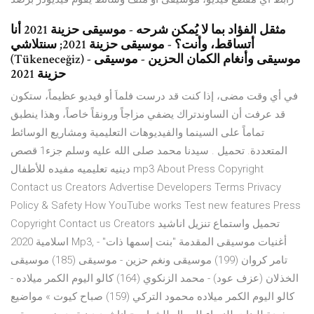
مثقل الفؤاد بما لا يُمكن شرحه - موسيقى حزينة 2021 ‏أنا
أتساقط، وأنت؟ - موسيقى حزينة 2021; سنتلاشي
(Tükeneceğiz) - موسيقى وأنغام الكمان الحزين - موسيقى
حزينة 2021
في أي وقت مضى، إذا كنت قد درست فلماَ أو فيديو عظيماً، ستكون
قد عرفت أن الساوندتراك يضفي مزاجاً ورونقاً خاصاً، وهذا ينطبق
تماماً على السينما والفيديوهات التعليمية ومشاريع الوسائط
المتعددة. تحميل . سيدنا محمد صلى الله عليه وسلم جزء1 قصص
دينيه تعليميه مفيده للأطفال mp3 About Press Copyright
Contact us Creators Advertise Developers Terms Privacy
Policy & Safety How YouTube works Test new features Press
Copyright Contact us Creators تحميل واستماع تنزيل اناشيد
اسلامية 2020 Mp3, أغنيات موسيقى المقدمة "بنت إسمها ذات" -
تامر كروان (199) موسيقى ونغم حزين - موسيقى (185) موسيقى
الخذلان (عزف عود) - محمد الزنكوي (164) كالو اليوم الكمر ميلاده -
كالو اليوم الكمر ميلاده محمود التركي (159) صباح كيوت » مواضيع